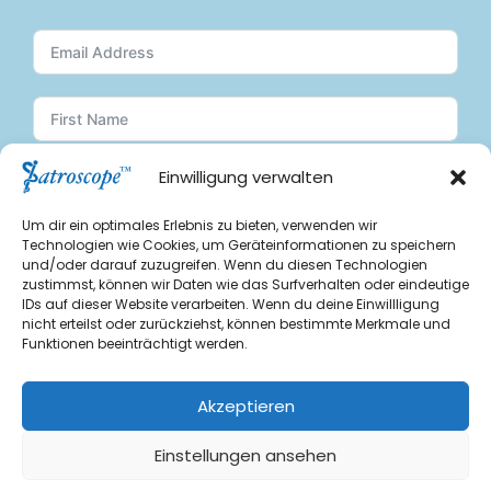
Einwilligung verwalten
Subscribe
Um dir ein optimales Erlebnis zu bieten, verwenden wir
Technologien wie Cookies, um Geräteinformationen zu speichern
A
und/oder darauf zuzugreifen. Wenn du diesen Technologien
Finde uns auf Social Media:
l
zustimmst, können wir Daten wie das Surfverhalten oder eindeutige
IDs auf dieser Website verarbeiten. Wenn du deine Einwillligung
t
nicht erteilst oder zurückziehst, können bestimmte Merkmale und
e
Funktionen beeinträchtigt werden.
r
n
Akzeptieren
a
Einstellungen ansehen
t
Copyright © 2020-2026 Iatroscope SARL. All rights reserved.